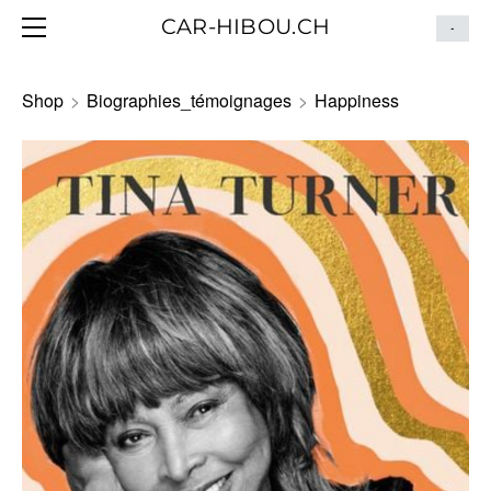
HOME
CAR-HIBOU.CH
-
BLOG
ITINÉRAIRE
Shop
>
Biographies_témoignages
>
Happiness
CONTACT