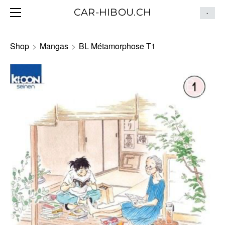
HOME
CAR-HIBOU.CH
-
BLOG
ITINÉRAIRE
Shop
>
Mangas
>
BL Métamorphose T1
CONTACT