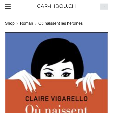
HOME
CAR-HIBOU.CH
-
BLOG
ITINÉRAIRE
Shop
>
Roman
>
Où naissent les héroïnes
CONTACT